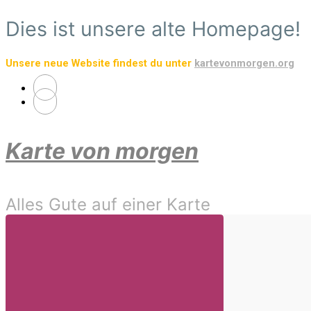
Zum
Dies ist unsere alte Homepage!
Hauptinhalt
springen
Unsere neue Website findest du unter
kartevonmorgen.org
Karte von morgen
Alles Gute auf einer Karte