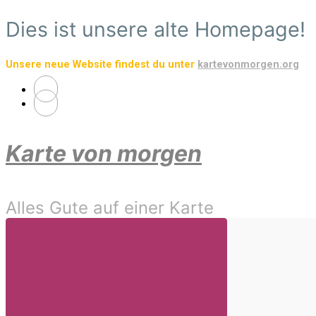
Zum
Dies ist unsere alte Homepage!
Hauptinhalt
springen
Unsere neue Website findest du unter
kartevonmorgen.org
Karte von morgen
Alles Gute auf einer Karte