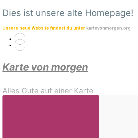
Zum
Dies ist unsere alte Homepage!
Hauptinhalt
springen
Unsere neue Website findest du unter
kartevonmorgen.org
Karte von morgen
Alles Gute auf einer Karte