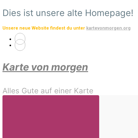
Zum
Dies ist unsere alte Homepage!
Hauptinhalt
springen
Unsere neue Website findest du unter
kartevonmorgen.org
Karte von morgen
Alles Gute auf einer Karte