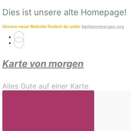
Zum
Dies ist unsere alte Homepage!
Hauptinhalt
springen
Unsere neue Website findest du unter
kartevonmorgen.org
Karte von morgen
Alles Gute auf einer Karte