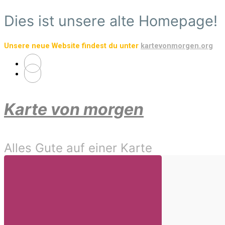
Zum
Dies ist unsere alte Homepage!
Hauptinhalt
springen
Unsere neue Website findest du unter
kartevonmorgen.org
Karte von morgen
Alles Gute auf einer Karte