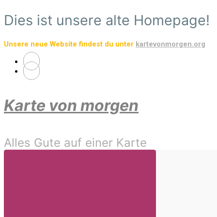
Zum
Dies ist unsere alte Homepage!
Hauptinhalt
springen
Unsere neue Website findest du unter
kartevonmorgen.org
Karte von morgen
Alles Gute auf einer Karte