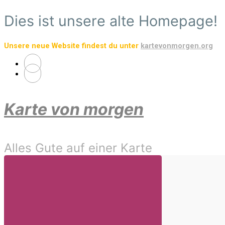
Zum
Dies ist unsere alte Homepage!
Hauptinhalt
springen
Unsere neue Website findest du unter
kartevonmorgen.org
Karte von morgen
Alles Gute auf einer Karte