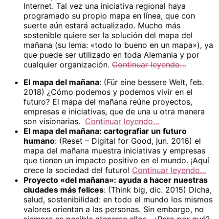
Internet. Tal vez una iniciativa regional haya
programado su propio mapa en línea, que con
suerte aún estará actualizado. Mucho más
sostenible quiere ser la solución del mapa del
mañana (su lema: «todo lo bueno en un mapa»), ya
que puede ser utilizado en toda Alemania y por
cualquier organización.
Continuar leyendo…
El mapa del mañana
: (Für eine bessere Welt, feb.
2018) ¿Cómo podemos y podemos vivir en el
futuro? El mapa del mañana reúne proyectos,
empresas e iniciativas, que de una u otra manera
son visionarias.
Continuar leyendo…
El mapa del mañana: cartografiar un futuro
humano
: (Reset – Digital for Good, jun. 2016) el
mapa del mañana muestra iniciativas y empresas
que tienen un impacto positivo en el mundo. ¡Aquí
crece la sociedad del futuro!
Continuar leyendo…
Proyecto «del mañana»: ayuda a hacer nuestras
ciudades más felices
: (Think big, dic. 2015) Dicha,
salud, sostenibilidad: en todo el mundo los mismos
valores orientan a las personas. Sin embargo, no
siempre es posible atenerse ellos. ¿Pero por qué?