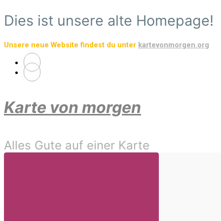
Zum
Dies ist unsere alte Homepage!
Hauptinhalt
springen
Unsere neue Website findest du unter
kartevonmorgen.org
Karte von morgen
Alles Gute auf einer Karte