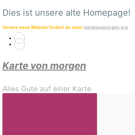
Zum
Dies ist unsere alte Homepage!
Hauptinhalt
springen
Unsere neue Website findest du unter
kartevonmorgen.org
Karte von morgen
Alles Gute auf einer Karte