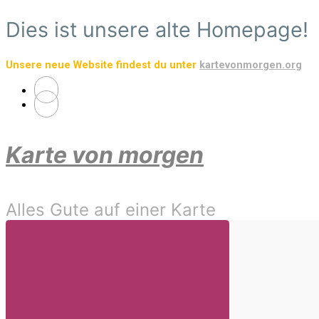
Zum
Dies ist unsere alte Homepage!
Hauptinhalt
springen
Unsere neue Website findest du unter
kartevonmorgen.org
Karte von morgen
Alles Gute auf einer Karte