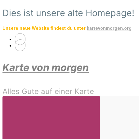
Zum
Dies ist unsere alte Homepage!
Hauptinhalt
springen
Unsere neue Website findest du unter
kartevonmorgen.org
Karte von morgen
Alles Gute auf einer Karte