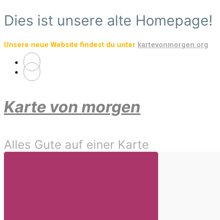
Zum
Dies ist unsere alte Homepage!
Hauptinhalt
springen
Unsere neue Website findest du unter
kartevonmorgen.org
Karte von morgen
Alles Gute auf einer Karte