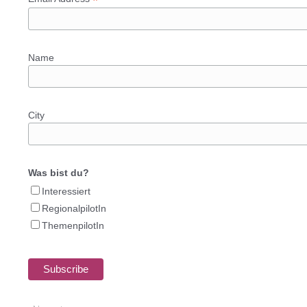
*
Name
City
Was bist du?
Interessiert
RegionalpilotIn
ThemenpilotIn