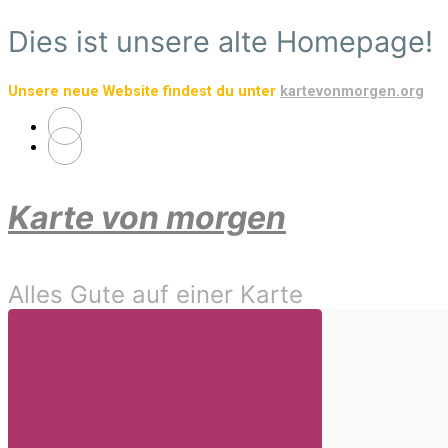
Zum
Dies ist unsere alte Homepage!
Hauptinhalt
springen
Unsere neue Website findest du unter
kartevonmorgen.org
Karte von morgen
Alles Gute auf einer Karte