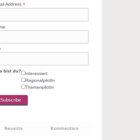
*
ail Address
me
y
s bist du?
Interessiert
RegionalpilotIn
ThemenpilotIn
Neueste
Kommentare