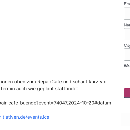
Em
Na
Cit
Wa
ationen oben zum RepairCafe und schaut kurz vor
Termin auch wie geplant stattfindet.
/repair-cafe-buende?event=74047,2024-10-20#datum
itiativen.de/events.ics