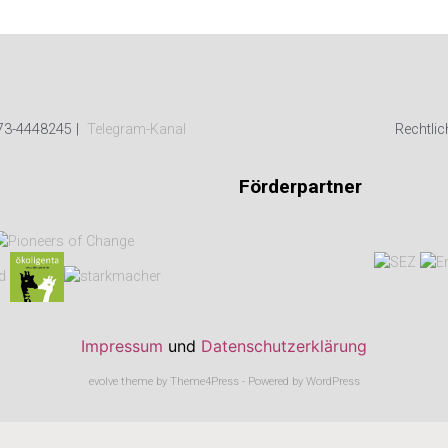
73-4448245 |
Telegram-Kanal
Rechtlic
Förderpartner
Impressum
und
Datenschutzerklärung
evolve
theme by Theme4Press - Powered by
WordPress