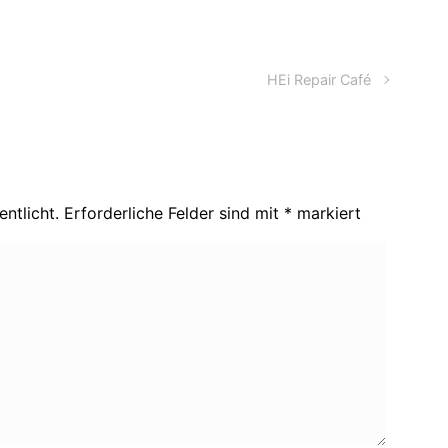
HEi Repair Café
ntlicht.
Erforderliche Felder sind mit
*
markiert