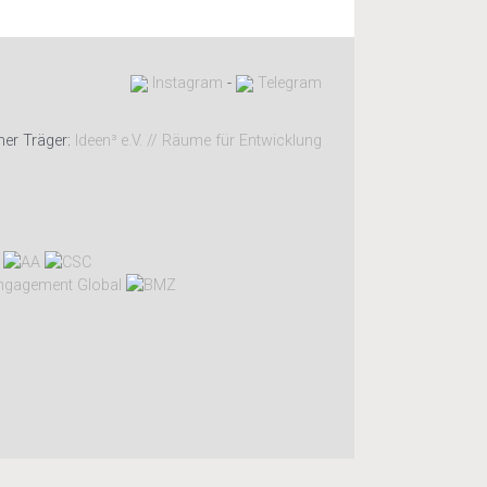
Instagram
-
Telegram
her Träger:
Ideen³ e.V. // Räume für Entwicklung