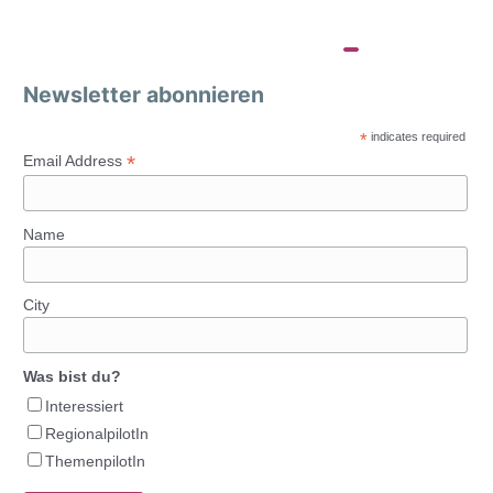
Newsletter abonnieren
*
indicates required
*
Email Address
Name
City
Was bist du?
Interessiert
RegionalpilotIn
ThemenpilotIn