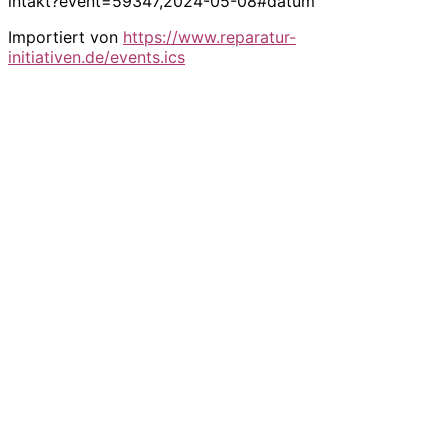
intakt?event=59347,2024-05-08#datum
Importiert von
https://www.reparatur-
initiativen.de/events.ics