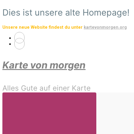
Zum
Dies ist unsere alte Homepage!
Hauptinhalt
springen
Unsere neue Website findest du unter
kartevonmorgen.org
Karte von morgen
Alles Gute auf einer Karte