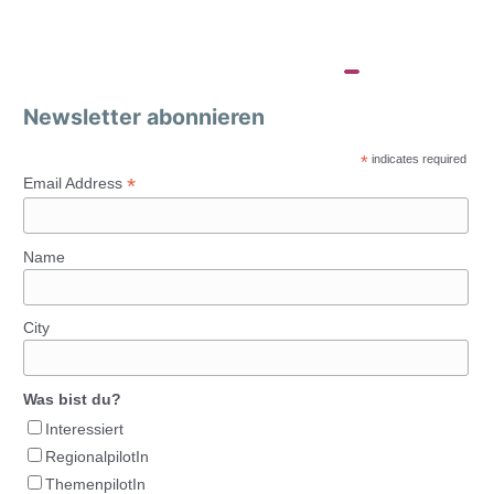
Newsletter abonnieren
*
indicates required
*
Email Address
Name
City
Was bist du?
Interessiert
RegionalpilotIn
ThemenpilotIn