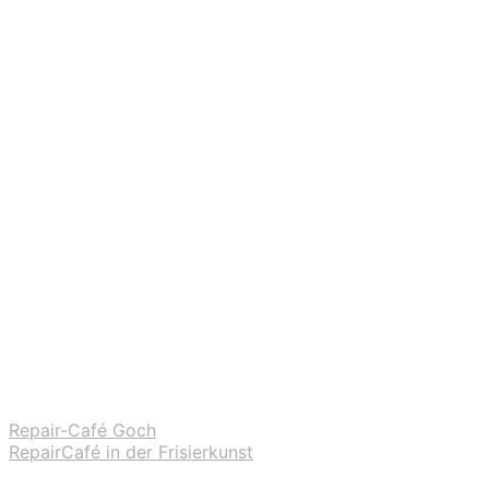
Repair-Café Goch
RepairCafé in der Frisierkunst