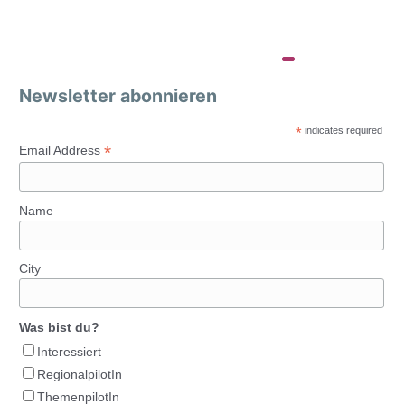
Newsletter abonnieren
*
indicates required
*
Email Address
Name
City
Was bist du?
Interessiert
RegionalpilotIn
ThemenpilotIn