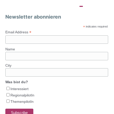
Newsletter abonnieren
*
indicates required
*
Email Address
Name
City
Was bist du?
Interessiert
RegionalpilotIn
ThemenpilotIn