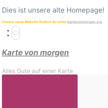
Zum
Dies ist unsere alte Homepage!
Hauptinhalt
springen
Unsere neue Website findest du unter
kartevonmorgen.org
Karte von morgen
Alles Gute auf einer Karte