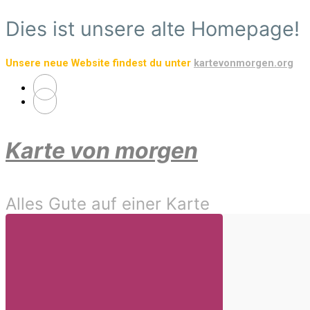
Zum
Dies ist unsere alte Homepage!
Hauptinhalt
springen
Unsere neue Website findest du unter
kartevonmorgen.org
Karte von morgen
Alles Gute auf einer Karte