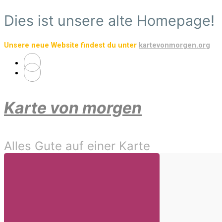
Zum
Dies ist unsere alte Homepage!
Hauptinhalt
springen
Unsere neue Website findest du unter
kartevonmorgen.org
Karte von morgen
Alles Gute auf einer Karte