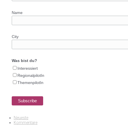
Name
City
Was bist du?
Interessiert
RegionalpilotIn
ThemenpilotIn
Neueste
Kommentare