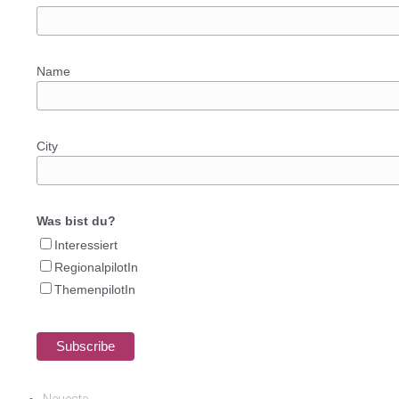
Name
City
Was bist du?
Interessiert
RegionalpilotIn
ThemenpilotIn