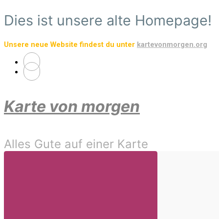
Zum
Dies ist unsere alte Homepage!
Hauptinhalt
springen
Unsere neue Website findest du unter
kartevonmorgen.org
Karte von morgen
Alles Gute auf einer Karte