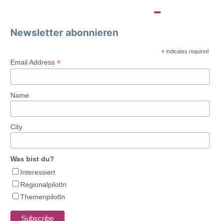
Newsletter abonnieren
*
indicates required
*
Email Address
Name
City
Was bist du?
Interessiert
RegionalpilotIn
ThemenpilotIn