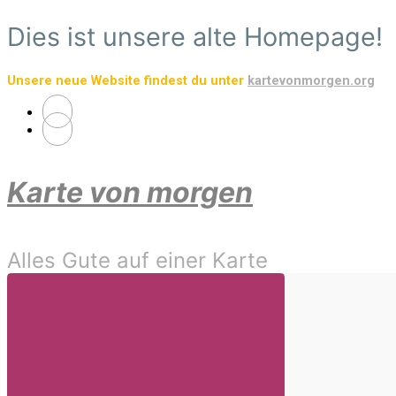
Zum
Dies ist unsere alte Homepage!
Hauptinhalt
springen
Unsere neue Website findest du unter
kartevonmorgen.org
Karte von morgen
Alles Gute auf einer Karte