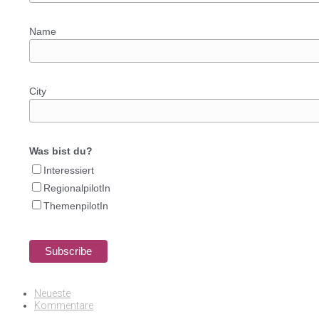
Name
City
Was bist du?
Interessiert
RegionalpilotIn
ThemenpilotIn
Neueste
Kommentare