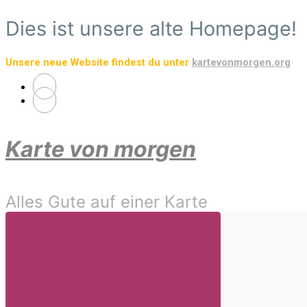
Zum
Dies ist unsere alte Homepage!
Hauptinhalt
springen
Unsere neue Website findest du unter
kartevonmorgen.org
Karte von morgen
Alles Gute auf einer Karte