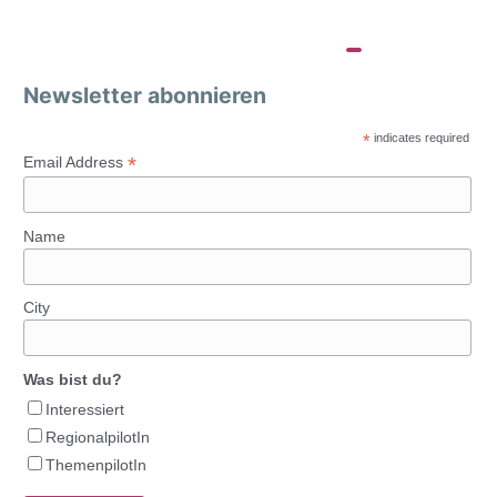
Newsletter abonnieren
*
indicates required
*
Email Address
Name
City
Was bist du?
Interessiert
RegionalpilotIn
ThemenpilotIn