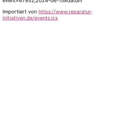
event=67952,2024-06-15#datum
Importiert von
https://www.reparatur-
initiativen.de/events.ics