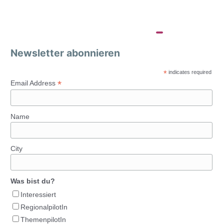
Newsletter abonnieren
*
indicates required
*
Email Address
Name
City
Was bist du?
Interessiert
RegionalpilotIn
ThemenpilotIn