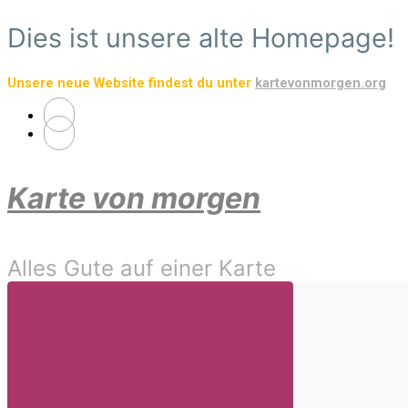
Zum
Dies ist unsere alte Homepage!
Hauptinhalt
springen
Unsere neue Website findest du unter
kartevonmorgen.org
Karte von morgen
Alles Gute auf einer Karte