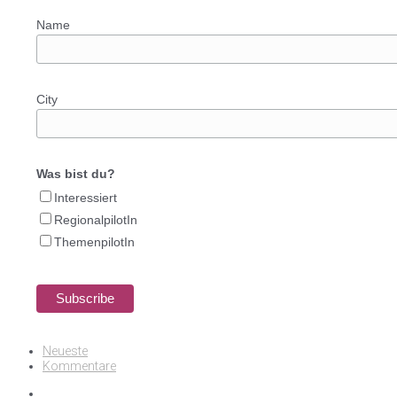
Name
City
Was bist du?
Interessiert
RegionalpilotIn
ThemenpilotIn
Neueste
Kommentare