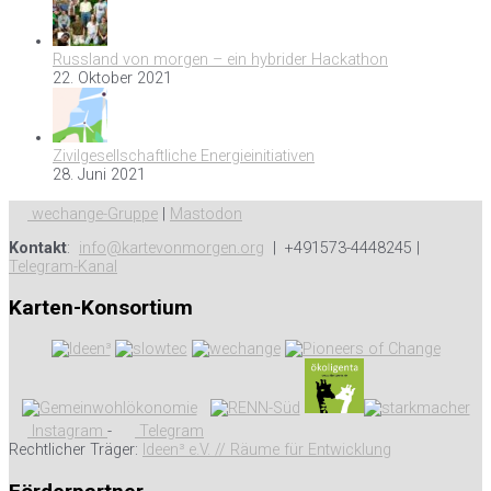
Russland von morgen – ein hybrider Hackathon
22. Oktober 2021
Zivilgesellschaftliche Energieinitiativen
28. Juni 2021
wechange-Gruppe
|
Mastodon
Kontakt
:
info@kartevonmorgen.org
| +491573-4448245 |
Telegram-Kanal
Karten-Konsortium
Instagram
-
Telegram
Rechtlicher Träger:
Ideen³ e.V. // Räume für Entwicklung