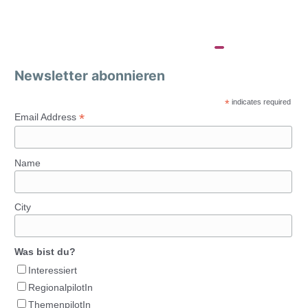
Newsletter abonnieren
*
indicates required
*
Email Address
Name
City
Was bist du?
Interessiert
RegionalpilotIn
ThemenpilotIn