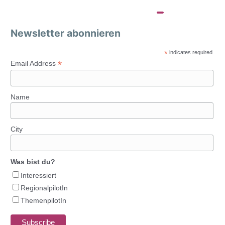
Newsletter abonnieren
*
indicates required
*
Email Address
Name
City
Was bist du?
Interessiert
RegionalpilotIn
ThemenpilotIn