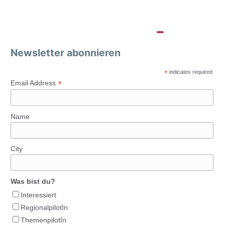
Newsletter abonnieren
*
indicates required
*
Email Address
Name
City
Was bist du?
Interessiert
RegionalpilotIn
ThemenpilotIn