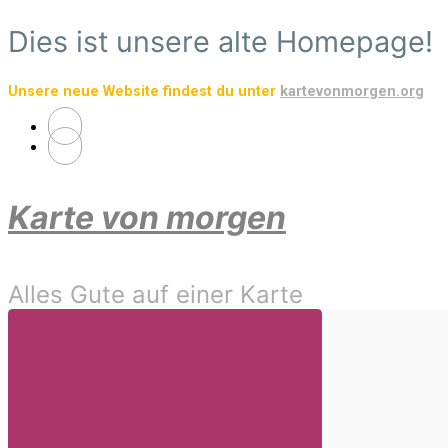
Zum
Dies ist unsere alte Homepage!
Hauptinhalt
springen
Unsere neue Website findest du unter
kartevonmorgen.org
Karte von morgen
Alles Gute auf einer Karte