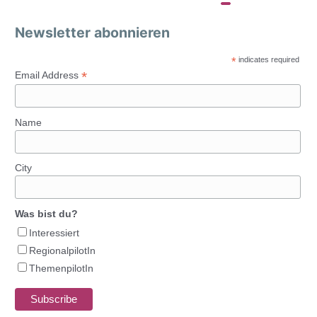
Newsletter abonnieren
*
indicates required
*
Email Address
Name
City
Was bist du?
Interessiert
RegionalpilotIn
ThemenpilotIn