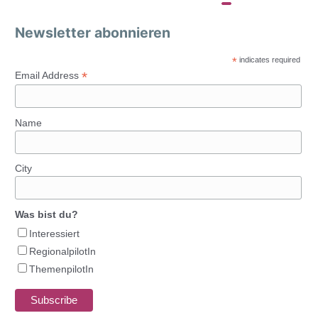
Newsletter abonnieren
*
indicates required
*
Email Address
Name
City
Was bist du?
Interessiert
RegionalpilotIn
ThemenpilotIn