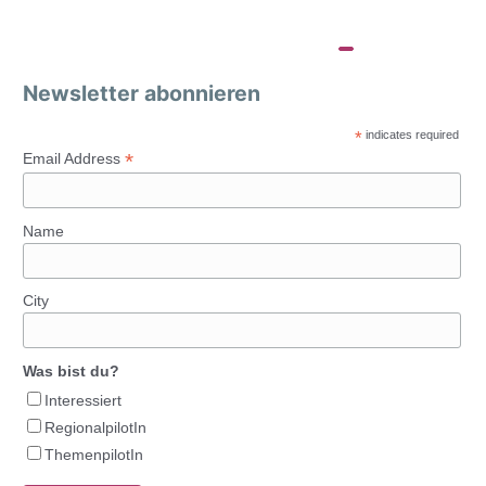
Newsletter abonnieren
*
indicates required
*
Email Address
Name
City
Was bist du?
Interessiert
RegionalpilotIn
ThemenpilotIn