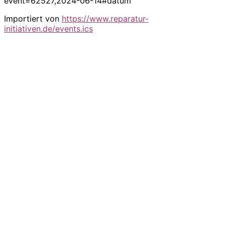
event=62527,2024-06-14#datum
Importiert von
https://www.reparatur-
initiativen.de/events.ics