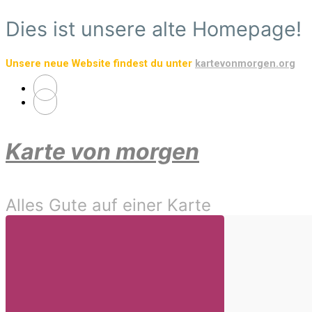
Zum
Dies ist unsere alte Homepage!
Hauptinhalt
springen
Unsere neue Website findest du unter
kartevonmorgen.org
Karte von morgen
Alles Gute auf einer Karte