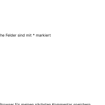
che Felder sind mit
*
markiert
Browser für meinen nächsten Kommentar speichern.