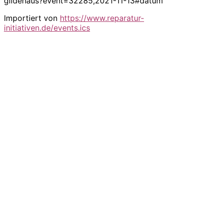
gildehaus?event=32285,2021-11-13#datum
Importiert von
https://www.reparatur-
initiativen.de/events.ics