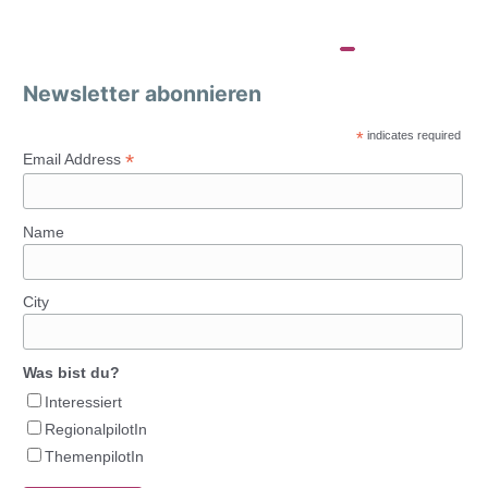
Newsletter abonnieren
*
indicates required
*
Email Address
Name
City
Was bist du?
Interessiert
RegionalpilotIn
ThemenpilotIn