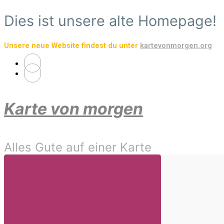
Zum
Dies ist unsere alte Homepage!
Hauptinhalt
springen
Unsere neue Website findest du unter
kartevonmorgen.org
Karte von morgen
Alles Gute auf einer Karte