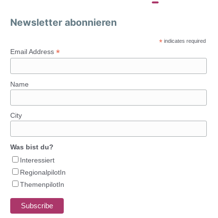
Newsletter abonnieren
*
indicates required
*
Email Address
Name
City
Was bist du?
Interessiert
RegionalpilotIn
ThemenpilotIn