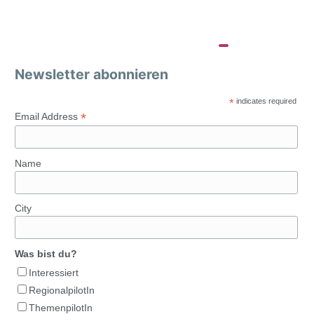
Newsletter abonnieren
*
indicates required
*
Email Address
Name
City
Was bist du?
Interessiert
RegionalpilotIn
ThemenpilotIn