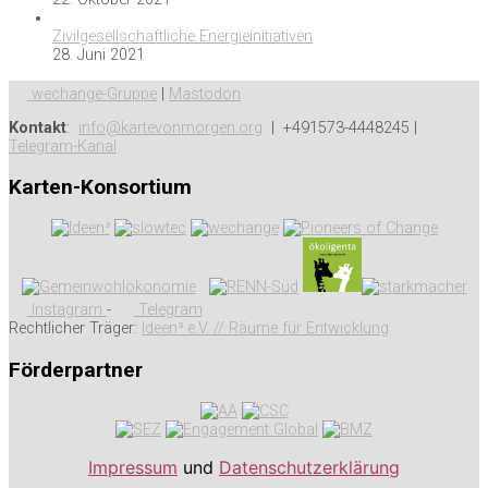
Zivilgesellschaftliche Energieinitiativen
28. Juni 2021
wechange-Gruppe
|
Mastodon
Kontakt
:
info@kartevonmorgen.org
| +491573-4448245 |
Telegram-Kanal
Karten-Konsortium
Instagram
-
Telegram
Rechtlicher Träger:
Ideen³ e.V. // Räume für Entwicklung
Förderpartner
Impressum
und
Datenschutzerklärung