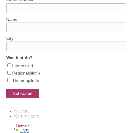
*
Name
City
Was bist du?
Interessiert
RegionalpilotIn
ThemenpilotIn
Neueste
Kommentare