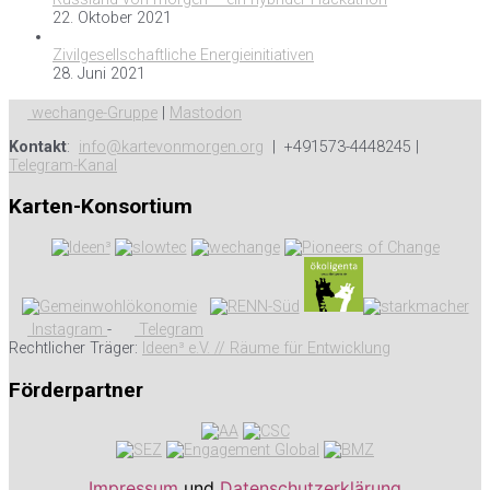
22. Oktober 2021
Zivilgesellschaftliche Energieinitiativen
28. Juni 2021
wechange-Gruppe
|
Mastodon
Kontakt
:
info@kartevonmorgen.org
| +491573-4448245 |
Telegram-Kanal
Karten-Konsortium
Instagram
-
Telegram
Rechtlicher Träger:
Ideen³ e.V. // Räume für Entwicklung
Förderpartner
Impressum
und
Datenschutzerklärung