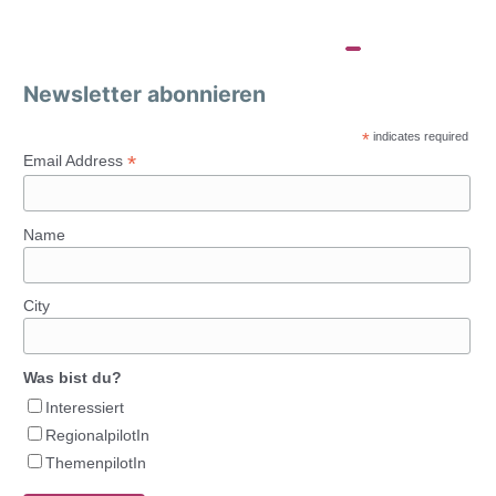
Newsletter abonnieren
*
indicates required
*
Email Address
Name
City
Was bist du?
Interessiert
RegionalpilotIn
ThemenpilotIn