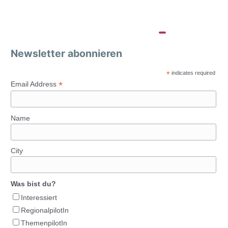
Newsletter abonnieren
*
indicates required
*
Email Address
Name
City
Was bist du?
Interessiert
RegionalpilotIn
ThemenpilotIn